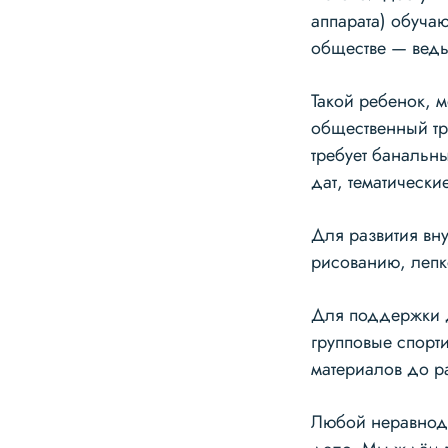
аппарата) обучаю
обществе — ведь
Такой ребенок, м
общественный тр
требует банальн
дат, тематически
Для развития вн
рисованию, лепк
Для поддержки д
групповые спорт
материалов до р
Любой неравноду