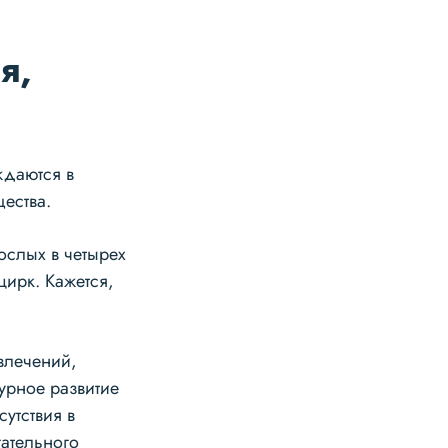
я,
ждаются в
ества.
ослых в четырех
 цирк. Кажется,
звлечений,
урное развитие
утствия в
ательного