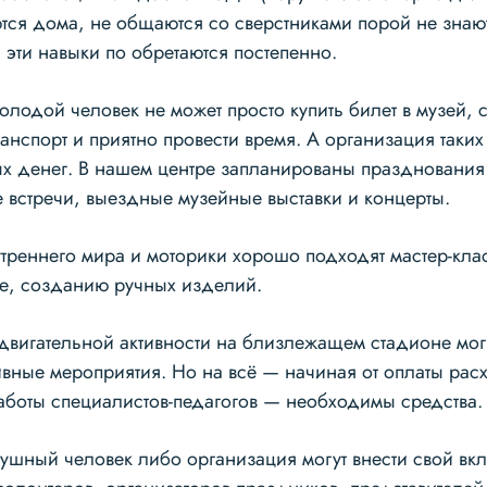
тся дома, не общаются со сверстниками порой не знают 
 эти навыки по обретаются постепенно.
олодой человек не может просто купить билет в музей, с
анспорт и приятно провести время. А организация таки
ых денег. В нашем центре запланированы празднования
е встречи, выездные музейные выставки и концерты.
утреннего мира и моторики хорошо подходят мастер-кла
е, созданию ручных изделий.
вигательной активности на близлежащем стадионе мог
ивные мероприятия. Но на всë — начиная от оплаты рас
аботы специалистов-педагогов — необходимы средства.
шный человек либо организация могут внести свой вкла