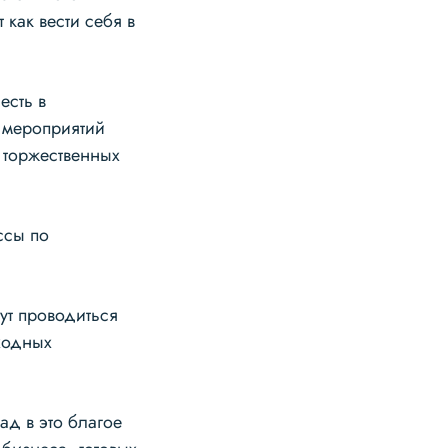
как вести себя в
есть в
х мероприятий
 торжественных
ссы по
ут проводиться
ходных
д в это благое