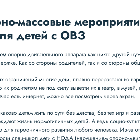
рно-массовые мероприяти
ля детей с ОВЗ
ем опорно-двигательного аппарата как никто другой ну
ержке. Как со стороны родителей, так и со стороны общ
х ограничений многие дети, плавно перерастают во взр
о их родителям не под силу вывезти их в театр, в музей,
ейчас есть интернет, можно все посмотреть через экран.
каково детям жить по сути без детства, без тех игр и ра
ждают жизнь нормотипичных детей. А ведь социо-культ
 для гармоничного развития любого человека. Из-за отс
ости спец-школ дети с НОДА (нарушением опорно-двиг