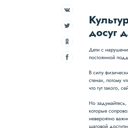
Культу
досуг д
Дети с нарушени
постоянной подд
В силу физически
стенах, потому чт
что тут такого, с
Но задумайтесь, 
которые сопрово
невероятно важно
шаговой доступн