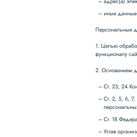
адрес(а) эле
иные данные,
Персональные д
1. Целью обрабо
функционалу са
2. Основанием д
Ст. 23, 24 К
Ст. 2, 5, 6, 
персональны
Ст. 18 Федер
Устав органи