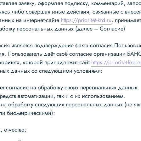
ставляя заявку, оформляя подписку, комментарий, запр
руясь либо совершая иные действия, связанные с внесе
нных на интернет-сайте
https://prioritet-krd.ru
, принимае
аботку персональных данных (далее – Согласие)
сия является подтверждение факта согласия Пользоват
ия. Пользователь да
ё
т своё согласие организации БАН
оритет», которой принадлежит сайт
https://prioritet-krd.r
ьных данных со следующими условиями:
ёт согласие на обработку своих персональных данных, 
едств автоматизации, так и с их использованием.
я на обработку следующих персональных данных (не я
ли биометрическими):
, отчество;