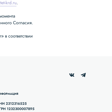
tet-krd.ru
.
 момента
анного Согласия.
 в соответствии
НФОРМАЦИЯ
НН 2312316525
ГРН 1232300007895