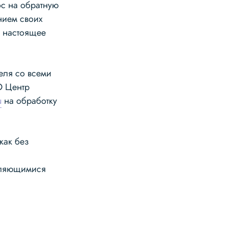
ос на обратную
нием своих
т настоящее
еля со всеми
О Центр
u
на обработку
как без
вляющимися