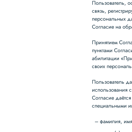
Пользователь, о
связь, регистри
персональных да
Согласие на обр
Принятием Согла
пунктами Соглас
абилитации «При
своих персонал
Пользователь да
использования ср
Согласие даётс
специальными и
фамилия, имя