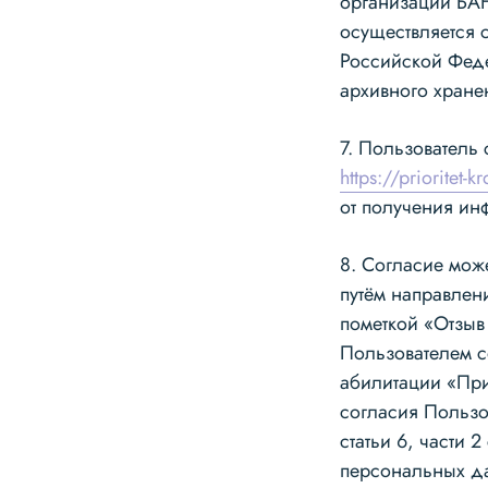
организации БА
осуществляется 
Российской Феде
архивного хране
7. Пользователь
https://prioritet-kr
от получения и
8. Согласие мож
пут
ё
м направлен
пометкой «Отзыв
Пользователем с
абилитации «При
согласия Пользов
статьи 6, части 
персональных да