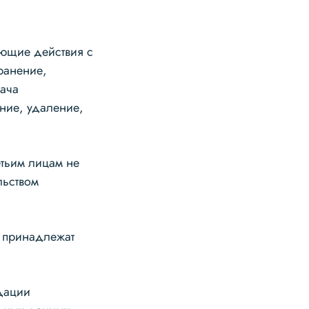
ующие действия с
ранение,
дача
ние, удаление,
тьим лицам не
льством
е принадлежат
дации