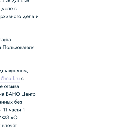
льных данных
 деле в
архивного дела и
сайта
и Пользователя
дставителем,
@mail.ru
с
е отзыва
ция БАНО Центр
анных без
 11 части 1
52-ФЗ «О
 влечёт