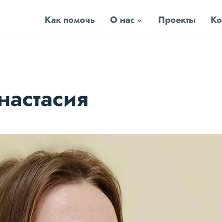
Как помочь
О нас
Проекты
Ко
настасия