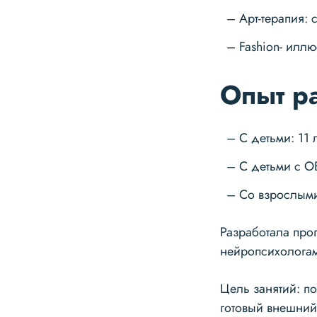
Арт-терапия: 
Fashion- илл
Опыт р
С детьми: 11 
С детьми с О
Со взрослыми
Разработала про
нейропсихолога
Цель занятий: п
готовый внешний 