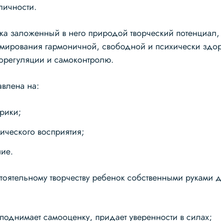
личности.
нка заложенный в него природой творческий потенциал
мирования гармоничной, свободной и психически здор
орегуляции и самоконтролю.
влена на:
орики;
тического восприятия;
ие.
тоятельному творчеству ребенок собственными руками д
однимает самооценку, придает уверенности в силах;