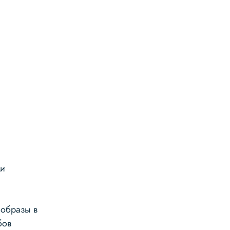
 и
 образы в
бов