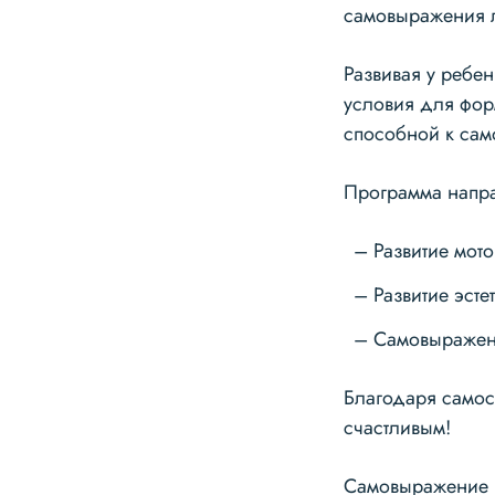
самовыражения 
Развивая у ребе
условия для фор
способной к сам
Программа напра
Развитие мот
Развитие эсте
Самовыражен
Благодаря самос
счастливым!
Самовыражение п